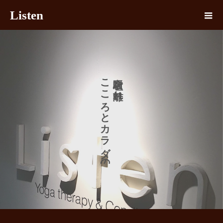
Listen
こ
こ
を
え
こ
れ
に
ろ
を
と
か
カ
た
ラ
ダ
の