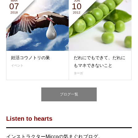
MAR
JUN
07
10
2018
2012
妊活コウノトリの巣
だれにでもできて、だれに
もマネできないこと
イベント
ヨーガ
ブログ一覧
Listen to hearts
インストラクターMiccoの気まぐれブログ。