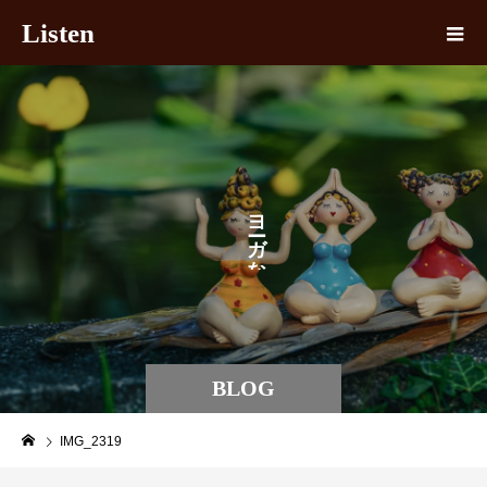
Listen
ヨ
ガ
な
BLOG
IMG_2319