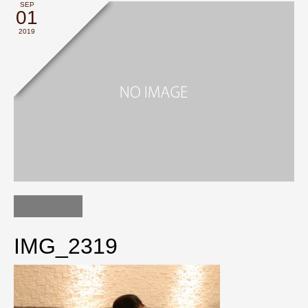
SEP
01
2019
IMG_2319