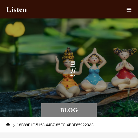
Listen
ヨ
ガ
な
BLOG
18B89F1E-5158-44B7-85EC-4BBF659223A3