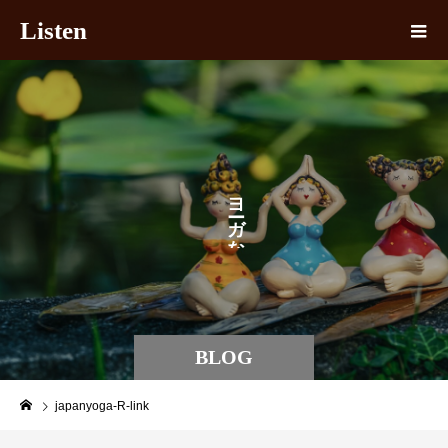
Listen
ヨ
ガ
な
BLOG
japanyoga-R-link