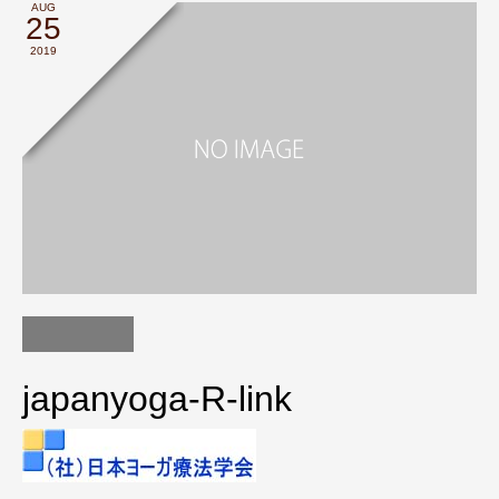
AUG
25
2019
japanyoga-R-link