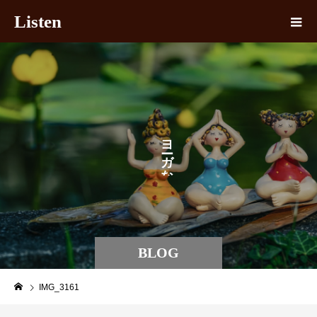
Listen
ヨ
ガ
な
BLOG
IMG_3161