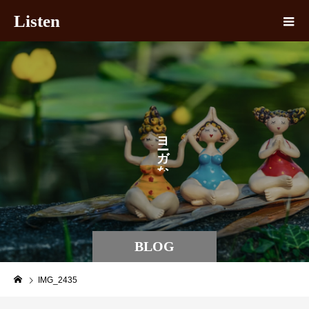
Listen
ヨ
ガ
な
BLOG
IMG_2435