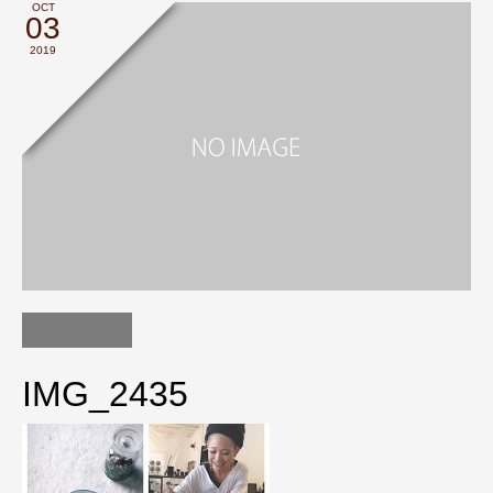
OCT
03
2019
IMG_2435