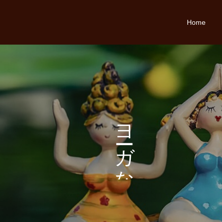
Home
こ
ヨ
こ
ガ
な