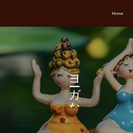
Home
こ
ヨ
こ
ガ
な