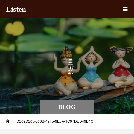
Listen
ヨ
ガ
な
BLOG
D169D105-060B-49F5-9E8A-9C97DED49B4C