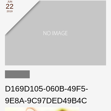
JUN
22
2019
D169D105-060B-49F5-
9E8A-9C97DED49B4C