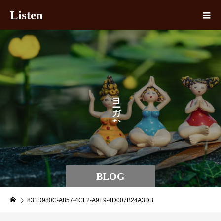
Listen
ヨ
ガ
な
BLOG
831D980C-A857-4CF2-A9E9-4D007B24A3DB