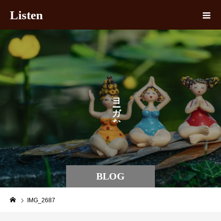
Listen
ヨ
ガ
な
BLOG
IMG_2687